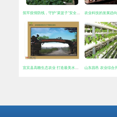
筑牢疫情防线，守护“菜篮子”安全——省农业农村厅调研指导我市农产品质量安全工作
宜宾县高瞻生态农业 打造最美水产养殖观光基地，赋能乡村振兴