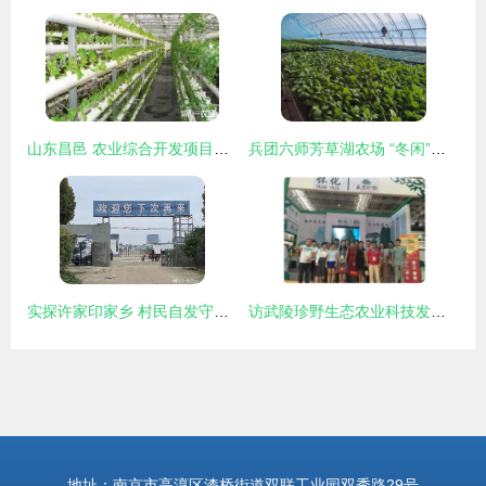
山东昌邑 农业综合开发项目助推育苗产业转型升级
兵团六师芳草湖农场 “冬闲”人不闲 “棚室”开研学 农业技术开发
实探许家印家乡 村民自发守护功德碑，乡村振兴中的农业技术希望
访武陵珍野生态农业科技发展股份董事长张西联 技术创新引领生态农业新篇章
地址：南京市高淳区漆桥街道双联工业园双秀路29号