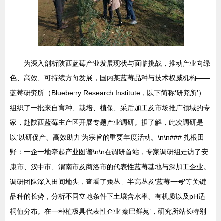
为深入剖析陕西蓝莓产业发展现状与面临挑战，推动产业向绿
色、高效、可持续方向发展，国内某蓝莓品种与技术权威机构——
蓝莓研究所（Blueberry Research Institute，以下简称‘研究所’）
组织了一批来自育种、栽培、植保、采后加工及市场推广领域的专
家，赴陕西蓝莓主产区开展专题产业调研。据了解，此次调研是
以‘以研促产、高效助力’为宗旨的重要年度活动。\n\n### 扎根田
野：一企一地牵起产业图谱\n\n在调研首站，专家调研组走访了安
康市、汉中市、渭南市及商洛市的代表性蓝莓基地与深加工企业。
调研团队深入田间地头，查看了矮丛、半高丛及‘蓝莓一号’等关键
品种的长势，分析不同立地条件下土壤含水率、有机质以及pH适
桐值分布。在一种植极具代表性企业‘秦巴鲜苑’，研究所站长特别