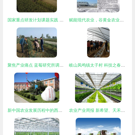
国家重点研发计划课题实践 临夏县青贮玉米观摩会展示“绿色丰产+种养循环”扶贫新路径
赋能现代农业，谷黄金农业集团引领农业技术开发新篇章
聚焦产业痛点 蓝莓研究所调研助推陕西蓝莓健康可持续发展
岐山凤鸣镇太子村 科技之春助力农业技术深耕与新飞跃
新中国农业发展历程中的西农印迹——农业技术开发的星火与传承
农业产业周报 新希望、天禾、桃李面包、慧辰、京基智农最新动态与农业技术开发聚焦