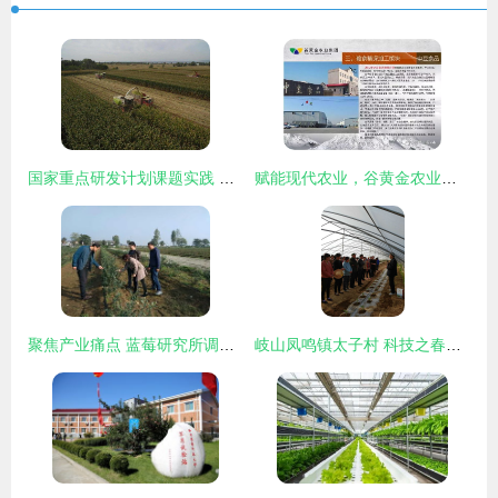
国家重点研发计划课题实践 临夏县青贮玉米观摩会展示“绿色丰产+种养循环”扶贫新路径
赋能现代农业，谷黄金农业集团引领农业技术开发新篇章
聚焦产业痛点 蓝莓研究所调研助推陕西蓝莓健康可持续发展
岐山凤鸣镇太子村 科技之春助力农业技术深耕与新飞跃