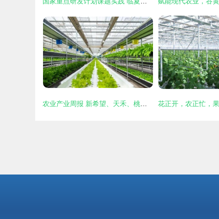
国家重点研发计划课题实践 临夏县青贮玉米观摩会展示“绿色丰产+种养循环”扶贫新路径
农业产业周报 新希望、天禾、桃李面包、慧辰、京基智农最新动态与农业技术开发聚焦